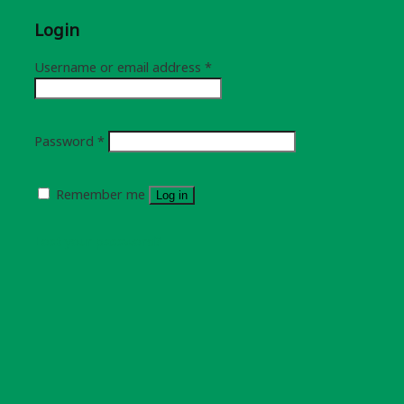
Login
Username or email address
*
Password
*
Remember me
Log in
Lost your password?