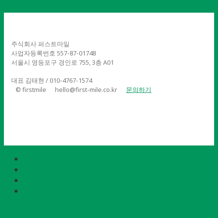
주식회사 퍼스트마일
사업자등록번호 557-87-01748
서울시 영등포구 경인로 755, 3층 A01
대표 김태현 / 010-4767-1574
© firstmile
hello@first-mile.co.kr
문의하기
About
Service
Portfolio
Contact