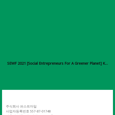
SEWF 2021 [Social Entrepreneurs For A Greener Planet] KOICA & Work Together Foundation
주식회사 퍼스트마일
사업자등록번호 557-87-01748