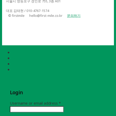
서울시 영등포구 경인로 755, 3층 A01
대표 김태현 / 010-4767-1574
© firstmile
hello@first-mile.co.kr
문의하기
About
Service
Portfolio
Contact
Login
Username or email address
*