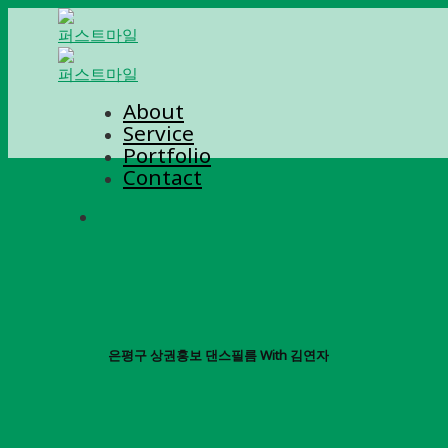
Skip
to
content
About
Service
Portfolio
Contact
은평구 상권홍보 댄스필름 With 김연자