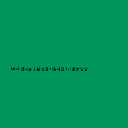
MG희망나눔 소셜 성장 지원사업 3기 홍보 영상