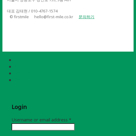
대표 김태현 / 010-4767-1574
© firstmile
hello@first-mile.co.kr
문의하기
About
Service
Portfolio
Contact
Login
Username or email address
*