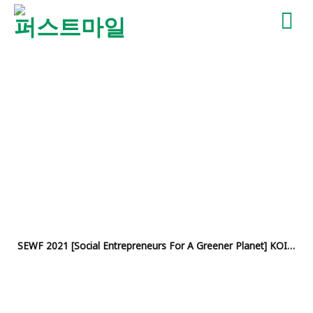
Skip
to
content
SEWF 2021 [Social Entrepreneurs For A Greener Planet] KOICA & Work Together Foundation