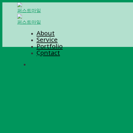
Skip
to
content
About
Service
Portfolio
Contact
스케치