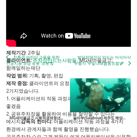
제작기간
: 2주일
친환경 어린이 교육을 위한
발달장애인이 만드는 아삭아삭
클라이언트:
주차장만드는사람들
, MG새마을금고,
인공지능 코딩 로봇 ‘코봇’🌎
누룽지 ‘두빛나래협동조합’🌾
함께일하는재단
작업 범위:
기획, 촬영, 편집
제작 중점:
클라이언트의 요청사항을 반영한 제작 중점은
2가지였습니다.
1. 어플리케이션의 작동 과정과 프로세스가 담겼으면
좋겠음
2. 공유주차장을 활용하여 비용을 절약할 수 있다는
MG새마을금고 사회적경제청년캠프 현장 스케치
슬라부(Sulaboux) 제주도 해양쓰레기 수거 사업 브랜드 필름
메시지
감독의 한마디:
어플리케이션 작동 과정을 4가지
환경에서 관계자들과 함께 촬영을 진행했습니다.
공유주차장 수요 고객 분들이 쉽게 어플리케이션을 이용할