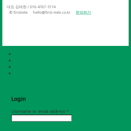
대표 김태현 / 010-4767-1574
© firstmile
hello@first-mile.co.kr
문의하기
About
Service
Portfolio
Contact
Login
Username or email address
*