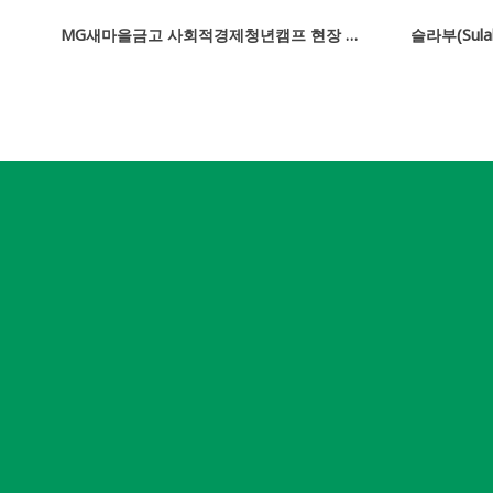
상
MG새마을금고 사회적경제청년캠프 현장 스케치