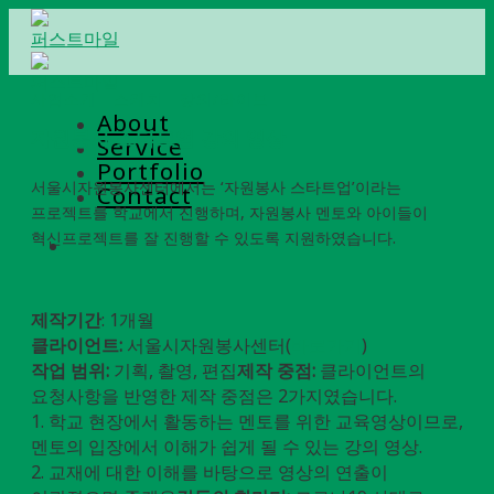
Skip
to
content
사업소개
스케치
강의/라이브
About
자원봉사 스타트업 강의 영상
Service
Portfolio
서울시자원봉사센터에서는 ‘자원봉사 스타트업’이라는
Contact
프로젝트를 학교에서 진행하며, 자원봉사 멘토와 아이들이
혁신프로젝트를 잘 진행할 수 있도록 지원하였습니다.
제작기간
: 1개월
클라이언트:
서울시자원봉사센터(
바로가기
)
작업 범위:
기획, 촬영, 편집
제작 중점:
클라이언트의
요청사항을 반영한 제작 중점은 2가지였습니다.
1. 학교 현장에서 활동하는 멘토를 위한 교육영상이므로,
멘토의 입장에서 이해가 쉽게 될 수 있는 강의 영상.
2. 교재에 대한 이해를 바탕으로 영상의 연출이