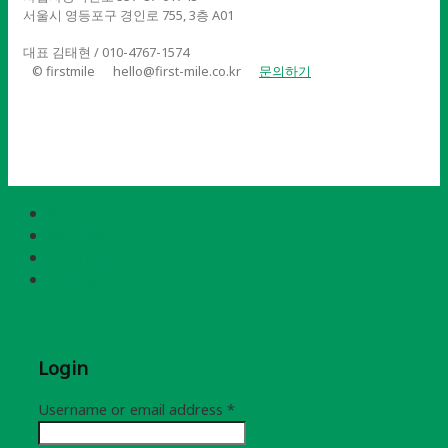
서울시 영등포구 경인로 755, 3층 A01
대표 김태현 / 010-4767-1574
© firstmile
hello@first-mile.co.kr
문의하기
About
Service
Portfolio
Contact
Login
Username or email address
*