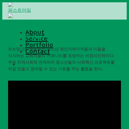
Skip
to
content
SNS
시리즈
About
우리는 왜 성을 부끄러워 해야 할까?
Service
Portfolio
유쓰망고는 행동하는 청소년 체인지메이커들과 이들을
Contact
지지하는 교육자들의 커뮤니티를 표방하는 비영리단체이다.
주로 지역사회와 연계하여 청소년들의 사회혁신 프로젝트를
직접 만들고 참여할 수 있는 기회를 주는 활동을 한다.