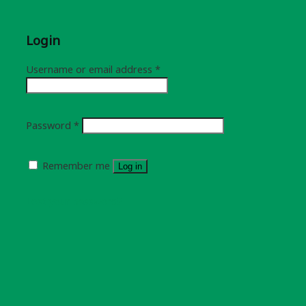
Login
Username or email address
*
Password
*
Remember me
Log in
Lost your password?