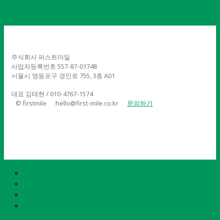
주식회사 퍼스트마일
사업자등록번호 557-87-01748
서울시 영등포구 경인로 755, 3층 A01
대표 김태현 / 010-4767-1574
© firstmile
hello@first-mile.co.kr
문의하기
About
Service
Portfolio
Contact